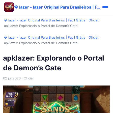
💎 lazer - lazer Original Para Brasileiros | Fácil Grátis
💎 lazer - lazer Original Para Brasileiros | Fácil Grátis
›
Oficial
›
apklazer: Explorando o Portal de Demon’s Gate
💎 lazer - lazer Original Para Brasileiros | Fácil Grátis
›
Oficial
›
apklazer: Explorando o Portal de Demon’s Gate
apklazer: Explorando o Portal
de Demon’s Gate
02 jul 2026
· Oficial